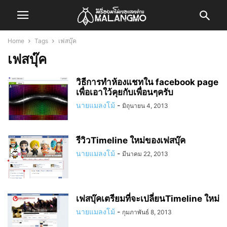
Home
Tags
เฟสบุ๊ค
เฟสบุ๊ค
วิธีการทำห้องแชทใน facebook page
เพื่อเอาใว้คุยกับเพื่อนๆครับ
นายแมลงโม้
-
มิถุนายน 4, 2013
รีวิวTimeline ใหม่ของเฟสบุ๊ค
นายแมลงโม้
-
มีนาคม 22, 2013
เฟสบุ๊คเตรียมที่จะเปลี่ยนTimeline ใหม่
นายแมลงโม้
-
กุมภาพันธ์ 8, 2013