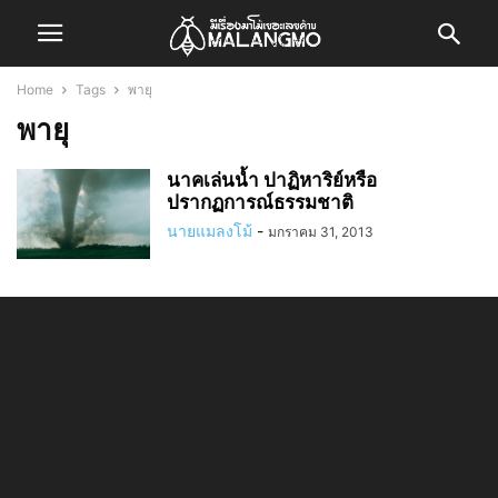
Home
Tags
พายุ
พายุ
นาคเล่นน้ำ ปาฏิหาริย์หรือ
ปรากฏการณ์ธรรมชาติ
นายแมลงโม้
-
มกราคม 31, 2013