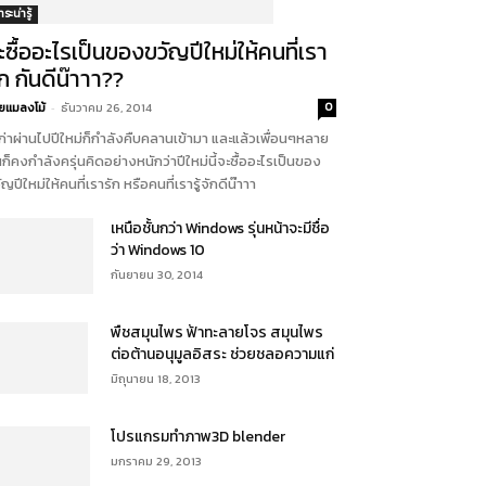
ระน่ารู้
ะซื้ออะไรเป็นของขวัญปีใหม่ให้คนที่เรา
ัก กันดีน๊าาา??
ยแมลงโม้
-
ธันวาคม 26, 2014
0
เก่าผ่านไปปีใหม่ก็กำลังคืบคลานเข้ามา และแล้วเพื่อนๆหลาย
ก็คงกำลังครุ่นคิดอย่างหนักว่าปีใหม่นี้จะซื้ออะไรเป็นของ
ัญปีใหม่ให้คนที่เรารัก หรือคนที่เรารู้จักดีน๊าาา
เหนือชั้นกว่า Windows รุ่นหน้าจะมีชื่อ
ว่า Windows 10
กันยายน 30, 2014
พืชสมุนไพร ฟ้าทะลายโจร สมุนไพร
ต่อต้านอนุมูลอิสระ ช่วยชลอความแก่
มิถุนายน 18, 2013
โปรแกรมทำภาพ3D blender
มกราคม 29, 2013