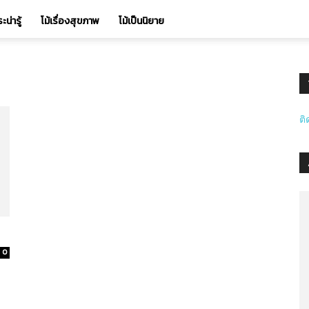
ะน่ารู้
โม้เรื่องสุขภาพ
โม้เป็นนิยาย
ต
0