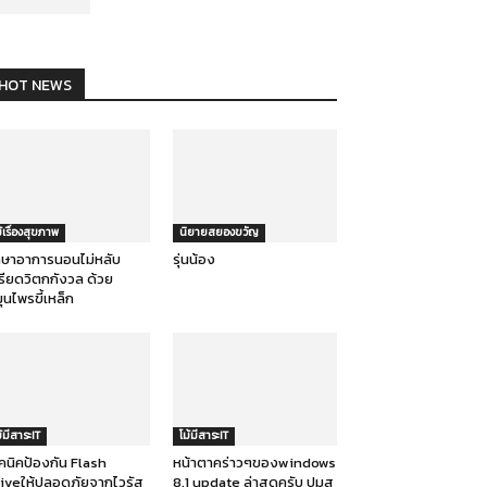
HOT NEWS
ม้เรื่องสุขภาพ
นิยายสยองขวัญ
กษาอาการนอนไม่หลับ
รุ่นน้อง
รียดวิตกกังวล ด้วย
ุนไพรขี้เหล็ก
ม้มีสาระIT
โม้มีสาระIT
คนิคป้องกัน Flash
หน้าตาคร่าวๆของwindows
iveให้ปลอดภัยจากไวรัส
8.1 update ล่าสุดครับ ปุมส