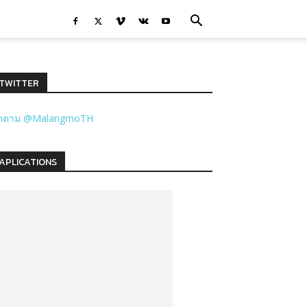
TWITTER
ิดตาม @MalangmoTH
APLICATIONS