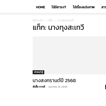
HOME
โม้มีสาระIT
โม้เรื่องแต่งภาพ
สาร
หน้าแรก
แท็ก
นางทุงสะเทวี
แท็ก: นางทุงสะเทวี
สาระน่ารู้
นางสงกรานต์ปี 2568
ผีเสื้อ ราตรี
-
เมษายน 14, 2025