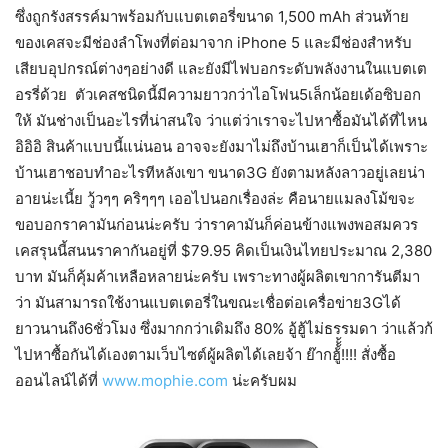
ซึ่งถูกรังสรรค์มาพร้อมกับแบตเตอรี่ขนาด 1,500 mAh ส่วนท้าย
ของเคสจะมีช่องลำโพงที่ต่อมาจาก iPhone 5 และมีช่องสำหรับ
เสียบอุปกรณ์ต่างๆอย่างดี และยังมีไฟบอกระดับพลังงานในแบตเต
อรรี่ด้วย ตัวเคสชนิดนี้มีความยาวกว่าไอโฟน5เล็กน้อยเด้อซิบอก
ให้ มันช่างเป็นอะไรที่น่าสนใจ ว่าแต่ว่าเราจะไปหาซื้อมันได้ที่ไหน
อิอิอิ สินค้าแบบนี้แน่นอน อาจจะยังมาไม่ถึงบ้านเฮาก็เป็นได้เพราะ
บ้านเฮาชอบทำอะไรทีหลังเขา ขนาด3G ยังตามหลังลาวอยู่เลยน่า
อายน่ะเนี้ย วู้วๆๆ คริๆๆๆ เออไปนอกเรื่องล่ะ คือนายแมลงโม้ขจะ
ขอบอกราคามันก่อนน่ะครับ ว่าราคามันก็ค่อนข้างแพงพอสมควร
เคสรุนนี้สนนราคากันอยู่ที่ $79.95 คิดเป็นเงินไทยประมาณ 2,380
บาท มันก็คุ้มค้าเหลือหลายน่ะครับ เพราะทางผู้ผลิตเขาการันตีมา
ว่า มันสามารถใช้งานแบตเตอรี่ในขณะเชื่อต่อเครื่อข่าย3Gได้
ยาวนานถึง6ชั่วโมง ซึ่งมากกว่าเดิมถึง 80% อู้ฮู้ไม่ธรรมดา ว่าแล้วก้
ไปหาซื้อกันได้เองตามเว็บไซต์ผู้ผลิตได้เลยจ้า ย๊ากฮู้้้้!!!! สั่งซื้อ
ออนไลน์ได้ที่
www.mophie.com
น่ะครับผม