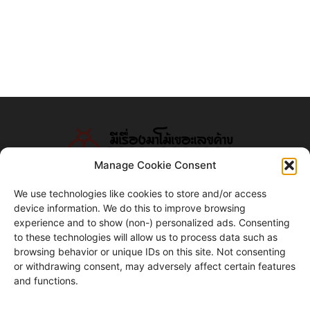
Manage Cookie Consent
We use technologies like cookies to store and/or access
device information. We do this to improve browsing
ABOUT US
experience and to show (non-) personalized ads. Consenting
to these technologies will allow us to process data such as
แมลงโม้ดอทคอม
browsing behavior or unique IDs on this site. Not consenting
or withdrawing consent, may adversely affect certain features
Contact us:
contact@yoursite.com
and functions.