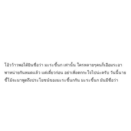
โ
อ้วว้าวพอได้ยินชื่อว่า มะระขี้นก เท่านั้น ใครหลายๆคนก็เอือมระอา
พาหน่ายกันหมดแล้ว แต่เดี๋ยวก่อน อย่าเพิ่งตกกะใจไปน่ะครับ วันนี้นาย
ขี้โม้จะมาพูดถึง
ประโยชน์ของมะระขี้นกกัน มะระขี้นก มันมีชื่อว่า