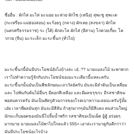
ชื่ออื่น : ผักไห่ มะไห่ มะนอย มะห่วย ผักไซ (เหนือ) สุพะซู สุพะเด
(กะเหรี่ยง-แม่ฮ่องสอน) มะร้อยรู (กลาง) ผักเหย (สงขลา) ผักไห
(นครศรีธรรมราช) ระ (ใต้) ผักสะไล ผักไส่ (อีสาน) โกควยเกี๋ยะ โค
วกวย (จีน) มะระเล็ก มะระขี้นก (ทั่วไป)
มะระขี้นกนี้มันมีประโยชน์ยังไงบ้างล่ะ เอ๋..?? นายแมลงโม้ จะพาพวก
เราไปทำความรู้จักกับประโยชน์ของมะระเดียวนี้แหละครับ
มะระขี้นกนั้นมันเป็นพืชลักษณะเถววัลย์ครับ มันจะมีลำต้นเป็นเหลี่ยม
และ ไปพันกับต้นไม้อื่นๆ มีดอกสีเหลือง และมีผลขรุขระ มีรสชาติขม
พอสมควรครับ มันเป็นศัตรูตัวฉกาจของโรคเบาหวานเลยน่ะครับรู้มั้ย
เอ๋ย เวลาที่ผลมันสุก มันจะมีสีส้ม ถ้าสุกมากๆมันก็มีสีแดง คนส่วนใหญ่
มักจะเก็บยอดของมันนี่ไปจิ้มน้ำพริก รสชาติขมเป็นเผ็ด อู้ฮู้ อร่อยๆ
มากมาย นายแมลงโม้พาไปใกลแล้ว 555+ เอาล่ะเรามาดูกันดีกว่าว่า
มันมีประโยชน์อะไรบ้าง