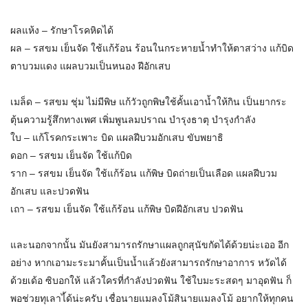
ผลแห้ง – รักษาโรคหิดได้
ผล –
รสขม เย็นจัด ใช้แก้ร้อน ร้อนในกระหายน้ำทำให้ตาสว่าง แก้บิด
ตาบวมแดง แผลบวมเป็นหนอง ฝีอักเสบ
เมล็ด – รสขม ชุ่ม ไม่มีพิษ แก้วัวถูกพิษใช้คั้นเอาน้ำให้กิน เป็นยากระ
ตุ้นความรู้สึกทางเพศ เพิ่มพูนลมปราณ บำรุงธาตุ บำรุงกำลัง
ใบ – แก้โรคกระเพาะ บิด แผลฝีบวมอักเสบ ขับพยาธิ
ดอก – รสขม เย็นจัด ใช้แก้บิด
ราก – รสขม เย็นจัด ใช้แก้ร้อน แก้พิษ บิดถ่ายเป็นเลือด แผลฝีบวม
อักเสบ และปวดฟัน
เถา – รสขม เย็นจัด ใช้แก้ร้อน แก้พิษ บิดฝีอักเสบ ปวดฟัน
และนอกจากนั้น มันยังสามารถรักษาแผลถูกสุนัขกัดได้ด้วยน่ะเออ อีก
อย่าง หากเอามะระมาคั้นเป็นน้ำแล้วยังสามารถรักษาอาการ หวัดได้
ด้วยเด้อ ซิบอกให้ แล้วใครที่กำลังปวดฟัน ใช้ใบมะระสดๆ มาอุดฟัน ก็
พอช่วยทุเลาไ้ด้น่ะครับ เชื่อนายแมลงโม้สินายแมลงโม้ อยากให้ทุกคน