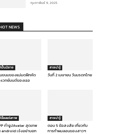
กุมภาพันธ์ 9, 2025
HOT NEWS
ม้เป็นนิยาย
สาระน่ารู้
านขนมของแม่มดฝึกหัด
วันที่ 2 เมษายน วันมรดกไทย
ะเวทย์มนต์ของเธอ
ม้เรื่องแต่งภาพ
สาระน่ารู้
P ทำรูปAvatar สุดเทพ
ตอบ 5 ข้อสงสัย เกี่ยวกับ
 android เจ๋งอย่าบอก
การทำผมลอนของสาวๆ