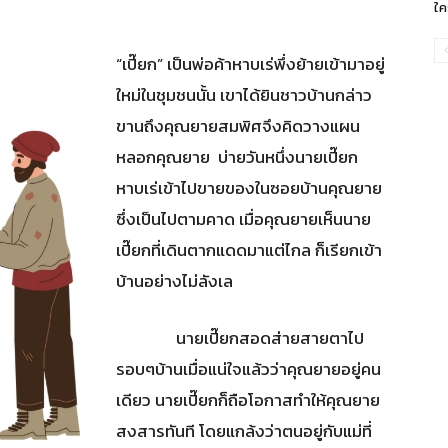
ใค
“เปี๊ยก” เป็นพ่อค้าหาบเร่พึ่งย้ายเข้ามาอยู่
ใหม่ในชุมชนนั้น เขาได้ยินชาวบ้านกล่าว
ขานถึงคุณยายสมพิศจึงคิดวางแผน
หลอกคุณยาย บ่ายวันหนึ่งนายเปี๊ยก
หาบเร่เข้าไปขายของในซอยบ้านคุณยาย
ซึ่งเป็นไปตามคาด เมื่อคุณยายเห็นนาย
เปี๊ยกที่เดินตากแดดมาแต่ไกล ก็เรียกเข้า
บ้านอย่างไม่ลังเล
นายเปี๊ยกสอดส่ายสายตาไป
รอบๆบ้านเมื่อแน่ใจแล้วว่าคุณยายอยู่คน
เดียว นายเปี๊ยกก็ถือโอกาสทำให้คุณยาย
สงสารทันที โดยแกล้งว่าตนอยู่กับแม่ที่