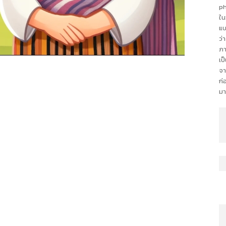
ph
ใน
แบ
ว่
ภา
เป
จา
ก่
มา