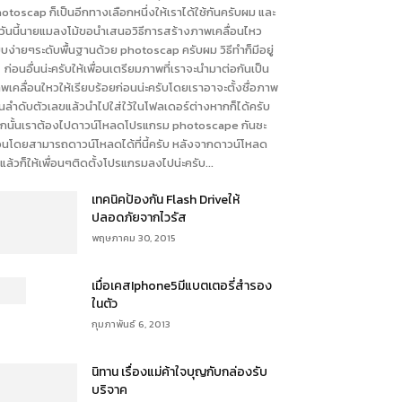
otoscap ก็เป็นอีกทางเลือกหนึ่งให้เราได้ใช้กันครับผม และ
วันนี้นายแมลงโม้ขอนำเสนอวิธีการสร้างภาพเคลื่อนไหว
บง่ายๆระดับพื้นฐานด้วย photoscap ครับผม วิธีทำก็มีอยู่
า ก่อนอื่นน่ะครับให้เพื่อนเตรียมภาพที่เราจะนำมาต่อกันเป็น
พเคลื่อนใหวให้เรียบร้อยก่อนน่ะครับโดยเราอาจะตั้งชื่อภาพ
็นลำดับตัวเลขแล้วนำไปใส่ใว้ในโฟลเดอร์ต่างหากก็ได้ครับ
กนั้นเราต้องไปดาวน์โหลดโปรแกรม photoscape กันซะ
อนโดยสามารถดาวน์โหลดได้ที่นี้ครับ หลังจากดาวน์โหลด
แล้วก็ให้เพื่อนๆติดตั้งโปรแกรมลงไปน่ะครับ...
เทคนิคป้องกัน Flash Driveให้
ปลอดภัยจากไวรัส
พฤษภาคม 30, 2015
เมื่อเคสIphone5มีแบตเตอรี่สำรอง
ในตัว
กุมภาพันธ์ 6, 2013
นิทาน เรื่องแม่ค้าใจบุญกับกล่องรับ
บริจาค