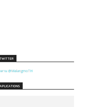
TWITTER
ิดตาม @MalangmoTH
APLICATIONS