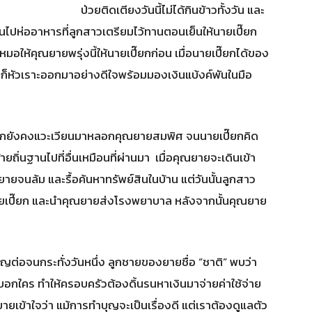
ป่วยติดเตียงวันนี้ไม่ได้กินข้าวทั้งวัน และ
ไปห่ออาหารที่ลูกสาวเตรียมไว้ทานตอนเย็นให้นายเปี๊ยก
หมอให้คุณยายพรุ่งนี้ให้นายเปี๊ยกก่อน เมื่อนายเปี๊ยกได้ของ
ยกก็หัวเราะออกมาอย่างดีใจพร้อมมองเงินแบ้งค์พันในมือ
กยังคงแวะเวียนมาหลอกคุณยายสมพิศ จนนายเปี๊ยกคิด
ถิ่นฐานไปที่อื่นเหมือนที่ผ่านมา เมื่อคุณยายจะเดินเข้า
ยจนล้ม และรื้อค้นหาทรัพย์สินในบ้าน แต่วันนั้นลูกสาว
ยเปี๊ยก และนำคุณยายส่งโรงพยาบาล หลังจากนั้นคุณยาย
อจนกระทั่งวันหนึ่ง ลูกชายของยายชื่อ “ชาติ” พบว่า
อกใคร ทำให้ครอบครัวต้องดิ้นรนหาเงินมาจ่ายค่าใช้จ่าย
เข้าใจว่า แม้การทำบุญจะเป็นเรื่องดี แต่เราต้องดูแลตัว