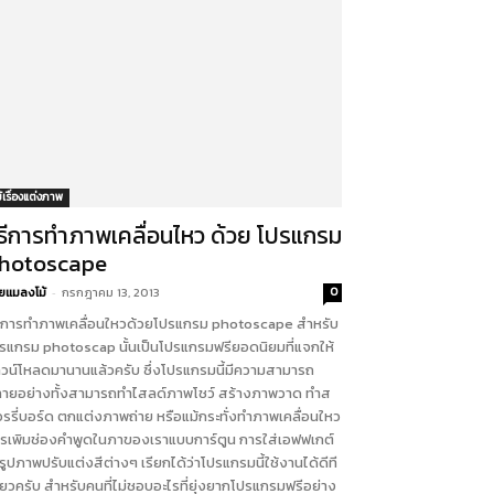
ม้เรื่องแต่งภาพ
ิธีการทำภาพเคลื่อนไหว ด้วย โปรแกรม
hotoscape
ยแมลงโม้
-
กรกฎาคม 13, 2013
0
ธีการทำภาพเคลื่อนใหวด้วยโปรแกรม photoscape สำหรับ
รแกรม photoscap นั้นเป็นโปรแกรมฟรียอดนิยมที่แจกให้
วน์โหลดมานานแล้วครับ ซึ่งโปรแกรมนี้มีความสามารถ
ายอย่างทั้งสามารถทำไสลด์ภาพโชว์ สร้างภาพวาด ทำส
รรี่บอร์ด ตกแต่งภาพถ่าย หรือแม้กระทั่งทำภาพเคลื่อนใหว
รเพิมช่องคำพูดในภาของเราแบบการ์ตูน การใส่เอฟฟเกต์
้รูปภาพปรับแต่งสีต่างๆ เรียกได้ว่าโปรแกรมนี้ใช้งานได้ดีที
ียวครับ สำหรับคนที่ไม่ชอบอะไรที่ยุ่งยากโปรแกรมฟรีอย่าง