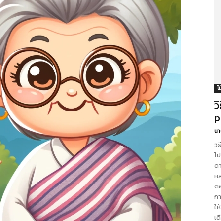
โ
ว
p
นา
วิ
โป
ดา
หล
ตอ
กา
ให
เด